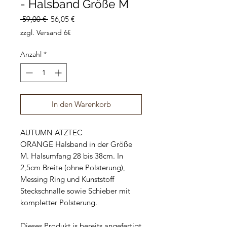
- Halsband Größe M
Standardpreis
Sale-
 59,00 € 
56,05 €
Preis
zzgl. Versand 6€
Anzahl
*
In den Warenkorb
AUTUMN ATZTEC
ORANGE Halsband in der Größe
M. Halsumfang 28 bis 38cm. In
2,5cm Breite (ohne Polsterung),
Messing Ring und Kunststoff
Steckschnalle sowie Schieber mit
kompletter Polsterung.
Dieses Produkt is bereits angefertigt