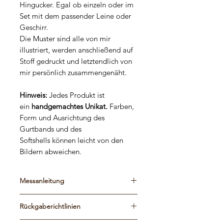
Hingucker. Egal ob einzeln oder im
Set mit dem passender Leine oder
Geschirr.
Die Muster sind alle von mir
illustriert, werden anschließend auf
Stoff gedruckt und letztendlich von
mir persönlich zusammengenäht.
Hinweis:
Jedes Produkt ist
ein
handgemachtes Unikat.
Farben,
Form und Ausrichtung des
Gurtbands und des
Softshells können leicht von den
Bildern abweichen.
Messanleitung
Bitte schaut euch die Maßtabelle und
Rückgaberichtlinien
die Messanleitung an, um die
passende Größe zu finden. Die