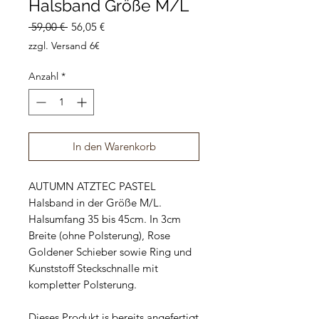
Halsband Größe M/L
Standardpreis
Sale-
 59,00 € 
56,05 €
Preis
zzgl. Versand 6€
Anzahl
*
In den Warenkorb
AUTUMN ATZTEC PASTEL
Halsband in der Größe M/L.
Halsumfang 35 bis 45cm. In 3cm
Breite (ohne Polsterung), Rose
Goldener Schieber sowie Ring und
Kunststoff Steckschnalle mit
kompletter Polsterung.
Dieses Produkt is bereits angefertigt