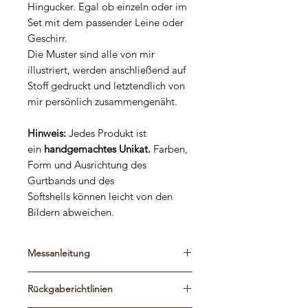
Hingucker. Egal ob einzeln oder im
Set mit dem passender Leine oder
Geschirr.
Die Muster sind alle von mir
illustriert, werden anschließend auf
Stoff gedruckt und letztendlich von
mir persönlich zusammengenäht.
Hinweis:
Jedes Produkt ist
ein
handgemachtes Unikat.
Farben,
Form und Ausrichtung des
Gurtbands und des
Softshells können leicht von den
Bildern abweichen.
Messanleitung
Bitte schaut euch die Maßtabelle und
Rückgaberichtlinien
die Messanleitung an, um die
passende Größe zu finden. Die