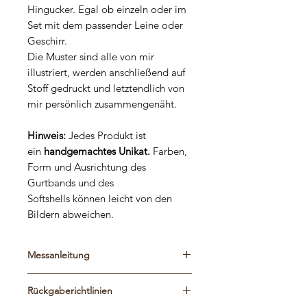
Hingucker. Egal ob einzeln oder im
Set mit dem passender Leine oder
Geschirr.
Die Muster sind alle von mir
illustriert, werden anschließend auf
Stoff gedruckt und letztendlich von
mir persönlich zusammengenäht.
Hinweis:
Jedes Produkt ist
ein
handgemachtes Unikat.
Farben,
Form und Ausrichtung des
Gurtbands und des
Softshells können leicht von den
Bildern abweichen.
Messanleitung
Bitte schaut euch die Maßtabelle und
Rückgaberichtlinien
die Messanleitung an, um die