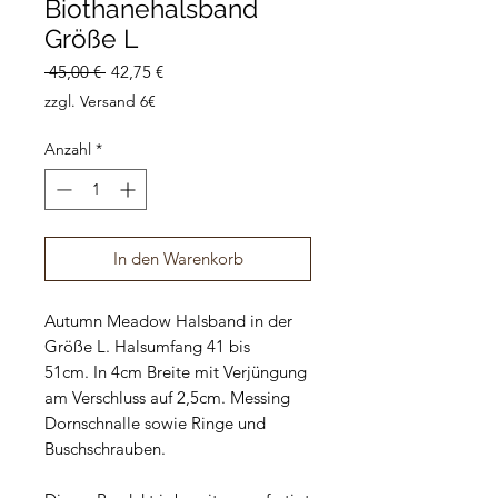
Biothanehalsband
Größe L
Standardpreis
Sale-
 45,00 € 
42,75 €
Preis
zzgl. Versand 6€
Anzahl
*
In den Warenkorb
Autumn Meadow Halsband in der
Größe L. Halsumfang 41 bis
51cm. In 4cm Breite mit Verjüngung
am Verschluss auf 2,5cm. Messing
Dornschnalle sowie Ringe und
Buschschrauben.