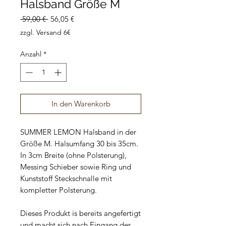
Halsband Größe M
Standardpreis
Sale-
 59,00 € 
56,05 €
Preis
zzgl. Versand 6€
Anzahl
*
In den Warenkorb
SUMMER LEMON Halsband in der
Größe M. Halsumfang 30 bis 35cm.
In 3cm Breite (ohne Polsterung),
Messing Schieber sowie Ring und
Kunststoff Steckschnalle mit
kompletter Polsterung.
Dieses Produkt is bereits angefertigt
und macht sich nach Eingang der