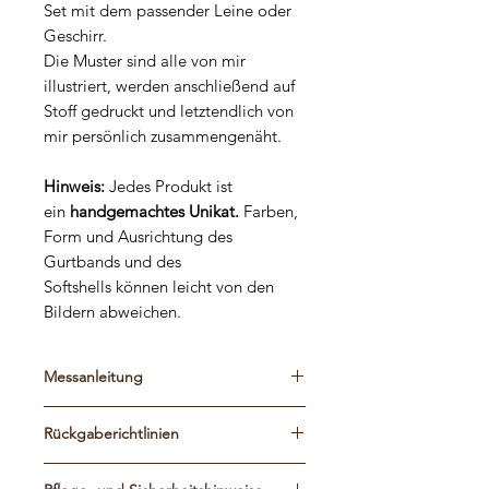
Set mit dem passender Leine oder
Geschirr.
Die Muster sind alle von mir
illustriert, werden anschließend auf
Stoff gedruckt und letztendlich von
mir persönlich zusammengenäht.
Hinweis:
Jedes Produkt ist
ein
handgemachtes Unikat.
Farben,
Form und Ausrichtung des
Gurtbands und des
Softshells können leicht von den
Bildern abweichen.
Messanleitung
Bitte schaut euch die Maßtabelle und
Rückgaberichtlinien
die Messanleitung an, um die
passende Größe zu finden. Die
Die Halsbänder werden genau nach
Geschirre können durch Schieber