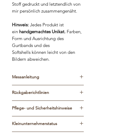
Stoff gedruckt und letztendlich von
mir persönlich zusammengenäht.
Hinweis:
Jedes Produkt ist
ein
handgemachtes Unikat.
Farben,
Form und Ausrichtung des
Gurtbands und des
Softshells können leicht von den
Bildern abweichen.
Messanleitung
Bitte schaut euch die Maßtabelle und
Rückgaberichtlinien
die Messanleitung an, um die
passende Größe zu finden. Die
Die Geschirre werden genau nach
Geschirre können durch Schieber
Pflege- und Sicherheitshinweise
euren Vorstellungen und Angaben
verstellt werden, damit sie perfekt auf
gefertigt, somit ist jedes Teil ein
SOFTSHELL
ist eine pflegeleichte
euren Hund angepasst sind.
Einzelstück und vom Umtausch
Kleinunternehmerstatus
Polsterung für Geschirre, Halsbänder
Gerne fertige ich auf Wunsch auch
ausgeschlossen. Jedes Produkt wird
aber auch Leinen. Softshell ist wasser-
Maßanfertigungen an. Dafür einfach