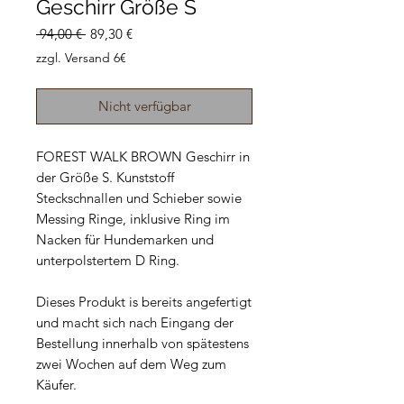
Geschirr Größe S
Standardpreis
Sale-
 94,00 € 
89,30 €
Preis
zzgl. Versand 6€
Nicht verfügbar
FOREST WALK BROWN Geschirr in
der Größe S. Kunststoff
Steckschnallen und Schieber sowie
Messing Ringe, inklusive Ring im
Nacken für Hundemarken und
unterpolstertem D Ring.
Dieses Produkt is bereits angefertigt
und macht sich nach Eingang der
Bestellung innerhalb von spätestens
zwei Wochen auf dem Weg zum
Käufer.