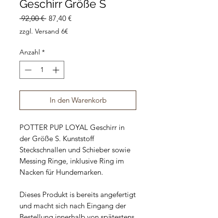
Geschirr Größe S
Standardpreis
Sale-
 92,00 € 
87,40 €
Preis
zzgl. Versand 6€
Anzahl
*
In den Warenkorb
POTTER PUP LOYAL Geschirr in
der Größe S. Kunststoff
Steckschnallen und Schieber sowie
Messing Ringe, inklusive Ring im
Nacken für Hundemarken.
Dieses Produkt is bereits angefertigt
und macht sich nach Eingang der
Bestellung innerhalb von spätestens