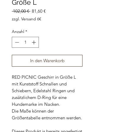
Größe L
Standardpreis
Sale-
 102,00 € 
81,60 €
Preis
zzgl. Versand 6€
Anzahl
*
In den Warenkorb
RED PICNIC Geschirr in Größe L
mit Kunststoff Schnallen und
Schiebern, Edelstahl Ringen und
zusätzlichem D-Ring für eine
Hundemarke im Nacken.
Die Maße können der
Größentabelle entnommen werden.
Dieses Produkt is bereits angefertigt