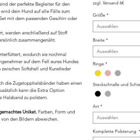
zzgl. Versand 6€
nd der perfekte Begleiter für den
 wird dein Hund auf alle Fälle zum
Größe
*
 Set mit dem passenden Geschirr oder
Auswählen
ert, werden anschließend auf Stoff
persönlich zusammengenäht.
Breite
*
Auswählen
nterfüttert, wodurch sie nochmal
 angenehmer auf dem Fell eures Hundes
Ringe
*
 zwischen Softshell und Kunstleder
Auch die Zugstopphalsbänder haben einen
Steckschnalle und Schi
usätzlich kann die Extra Option
e Halsband zu polstern.
Art
*
emachtes Unikat.
Farben, Form und
Auswählen
t von den Bildern abweichen.
Komplette Polsterung