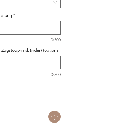
sterung
*
0/500
 Zugstopphalsbänder) (optional)
0/500