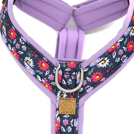
Für die silbernen Ringe 
verwendet und für die 
Mir ist Sicherheit mind
Schönheit, somit wurden
vielen Tests sind sie ab
tragen und auf keinem F
sollten regelmäßig auf
geprüft werden und mö
Die Produkte wurden exp
sind nicht für den Geb
gemacht. Die Materialie
Bedürfnisse von Hunde
die dazugehörige Bruchl
individuelle Bestellung 
Gebrauch/ Verschenke
werden. Die Bruchlast w
bestimmt.
Die Produkte sollten i
von Kindern aufbewahr