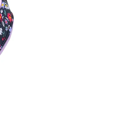
wird ausschließlich Edelstahl
goldenen Messing.
estens genauso wichtig wie
 die leinen getestet. Trotz
er nur im normalen Alltag zu
all als Sportleinen gedacht. Sie
 Verschleiß und Abnutzungen
glicherweise entsorgt werden.
lizit für Hunde entwickelt und
rauch für Kinder oder Menschen
n wurden speziell auf die
n abgestimmt. Die Ringe und
ast wurden speziell für die
ausgewählt. Das sollte beim
n oder Verwenden bedacht
ird vom Hersteller getestet und
mmer außerhalb der Reichweite
t werden.