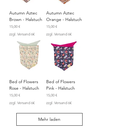
Autumn Aztec
Autumn Aztec
Brown - Halstuch
Orange - Halstuch
Preis
Preis
15,00 €
15,00 €
zzgl. Versand 6€
zzgl. Versand 6€
Bed of Flowers
Bed of Flowers
Rose - Halstuch
Pink - Halstuch
Preis
Preis
15,00 €
15,00 €
zzgl. Versand 6€
zzgl. Versand 6€
Mehr laden