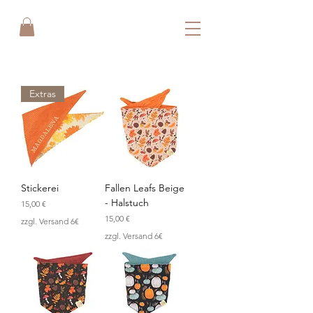
Extras
Stickerei
Fallen Leafs Beige
- Halstuch
Preis
15,00 €
Preis
15,00 €
zzgl. Versand 6€
zzgl. Versand 6€