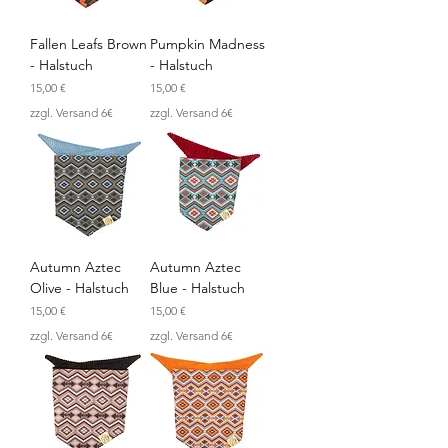
Fallen Leafs Brown
Pumpkin Madness
- Halstuch
- Halstuch
Preis
Preis
15,00 €
15,00 €
zzgl. Versand 6€
zzgl. Versand 6€
Autumn Aztec
Autumn Aztec
Olive - Halstuch
Blue - Halstuch
Preis
Preis
15,00 €
15,00 €
zzgl. Versand 6€
zzgl. Versand 6€