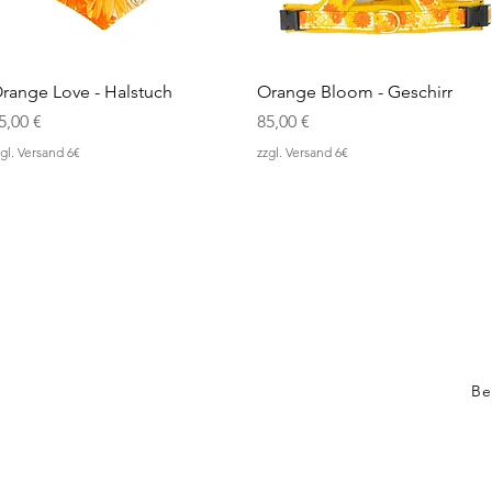
Schnellansicht
Schnellansicht
range Love - Halstuch
Orange Bloom - Geschirr
reis
Preis
5,00 €
85,00 €
gl. Versand 6€
zzgl. Versand 6€
Be
Ver
AGB