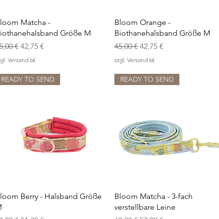
Schnellansicht
Schnellansicht
loom Matcha -
Bloom Orange -
iothanehalsband Größe M
Biothanehalsband Größe M
tandardpreis
Sale-Preis
Standardpreis
Sale-Preis
5,00 €
42,75 €
45,00 €
42,75 €
gl. Versand 6€
zzgl. Versand 6€
READY TO SEND
READY TO SEND
Schnellansicht
Schnellansicht
loom Berry - Halsband Größe
Bloom Matcha - 3-fach
M
verstellbare Leine