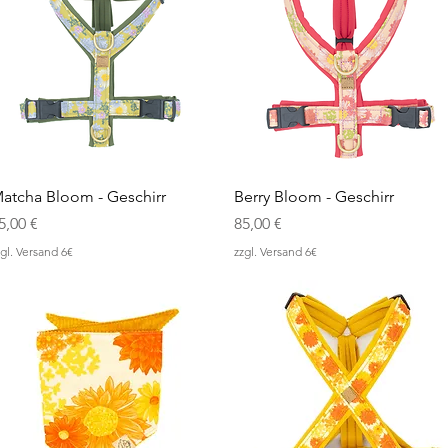
Schnellansicht
Schnellansicht
atcha Bloom - Geschirr
Berry Bloom - Geschirr
reis
Preis
5,00 €
85,00 €
gl. Versand 6€
zzgl. Versand 6€