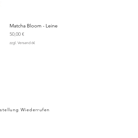
Schnellansicht
Matcha Bloom - Leine
Preis
50,00 €
zzgl. Versand 6€
stellung Wiederrufen
sand & Rückgabe
 & Datenschutz