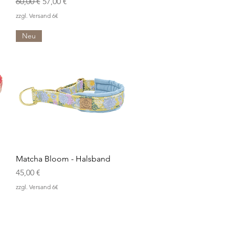
Standardpreis
Sale-Preis
60,00 €
57,00 €
zzgl. Versand 6€
Neu
Schnellansicht
Matcha Bloom - Halsband
Preis
45,00 €
zzgl. Versand 6€