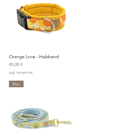
Schnellansicht
Orange Love - Halsband
Preis
45,00 €
zzgl. Versand 6€
Neu