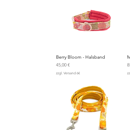
Schnellansicht
Berry Bloom - Halsband
M
Preis
P
45,00 €
8
zzgl. Versand 6€
zz