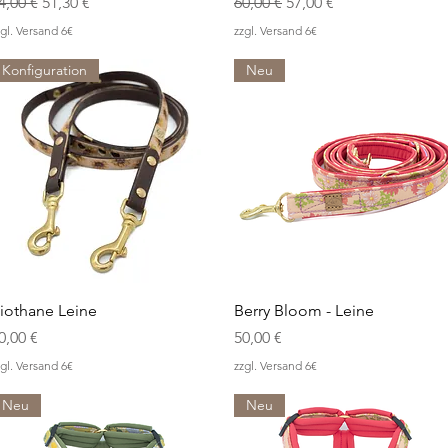
tandardpreis
Sale-Preis
Standardpreis
Sale-Preis
4,00 €
51,30 €
60,00 €
57,00 €
gl. Versand 6€
zzgl. Versand 6€
Konfiguration
Neu
Schnellansicht
Schnellansicht
iothane Leine
Berry Bloom - Leine
reis
Preis
0,00 €
50,00 €
gl. Versand 6€
zzgl. Versand 6€
Neu
Neu