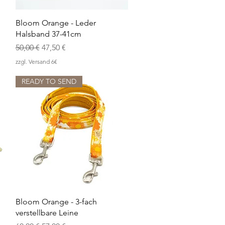
Schnellansicht
Bloom Orange - Leder
Halsband 37-41cm
Standardpreis
Sale-Preis
50,00 €
47,50 €
zzgl. Versand 6€
READY TO SEND
Schnellansicht
Bloom Orange - 3-fach
verstellbare Leine