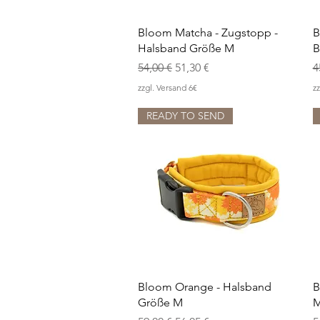
Schnellansicht
Bloom Matcha - Zugstopp -
B
Halsband Größe M
B
Standardpreis
Sale-Preis
S
54,00 €
51,30 €
4
zzgl. Versand 6€
zz
READY TO SEND
Schnellansicht
Bloom Orange - Halsband
B
Größe M