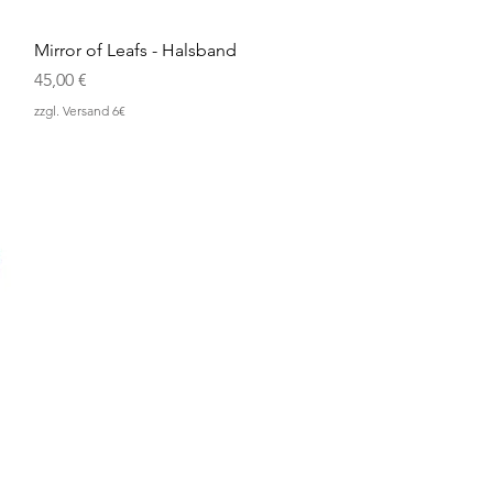
Schnellansicht
Mirror of Leafs - Halsband
Preis
45,00 €
zzgl. Versand 6€