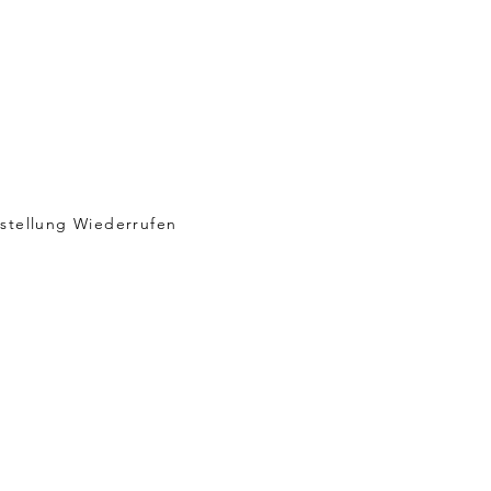
stellung Wiederrufen
sand & Rückgabe
 & Datenschutz
kies
pressum
Not Sell My Personal Information