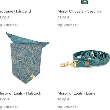
Schnellansicht
Schnellansicht
iothane Halsband
Mirror Of Leafs - Geschirr
reis
Preis
5,00 €
85,00 €
gl. Versand 6€
zzgl. Versand 6€
Schnellansicht
Schnellansicht
irror of Leafs - Halstuch
Mirror of Leafs - Leine
reis
Preis
5,00 €
50,00 €
gl. Versand 6€
zzgl. Versand 6€