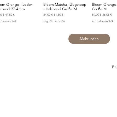
oom Orange - Leder
Bloom Matcha - Zugstopp
Bloom Orange 
Schnellansicht
Schnellansicht
Schnellan
lsband 37-41cm
- Halsband Größe M
Größe M
ndardpreis
Sale-Preis
Standardpreis
Sale-Preis
Standardpreis
Sale-Preis
00 €
47,50 €
54,00 €
51,30 €
59,00 €
56,05 €
l. Versand 6€
zzgl. Versand 6€
zzgl. Versand 6€
Mehr laden
Be
Ver
AGB
f.bears.and.foxes.shop
Coo
Im
ail.com
Do 