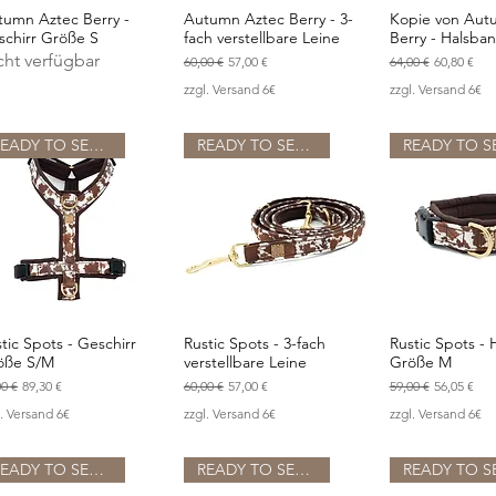
tumn Aztec Berry -
Autumn Aztec Berry - 3-
Kopie von Aut
Schnellansicht
Schnellansicht
Schnellan
schirr Größe S
fach verstellbare Leine
Berry - Halsba
cht verfügbar
Standardpreis
Sale-Preis
Standardpreis
Sale-Preis
60,00 €
57,00 €
64,00 €
60,80 €
zzgl. Versand 6€
zzgl. Versand 6€
READY TO SEND
READY TO SEND
tic Spots - Geschirr
Rustic Spots - 3-fach
Rustic Spots -
Schnellansicht
Schnellansicht
Schnellan
öße S/M
verstellbare Leine
Größe M
ndardpreis
Sale-Preis
Standardpreis
Sale-Preis
Standardpreis
Sale-Preis
00 €
89,30 €
60,00 €
57,00 €
59,00 €
56,05 €
l. Versand 6€
zzgl. Versand 6€
zzgl. Versand 6€
READY TO SEND
READY TO SEND