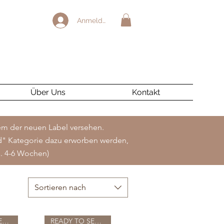
Anmelden
Über Uns
Kontakt
nem der neuen Label versehen.
d" Kategorie dazu erworben werden,
a. 4-6 Wochen)
Sortieren nach
READY TO SEND
READY TO SEND