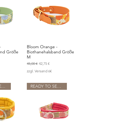
-
Bloom Orange -
sicht
Schnellansicht
and Größe
Biothanehalsband Größe
M
Standardpreis
Sale-Preis
45,00 €
42,75 €
zzgl. Versand 6€
READY TO SEND
READY TO SEND