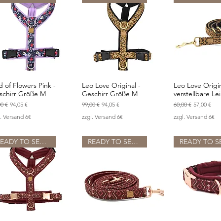
 of Flowers Pink -
Leo Love Original -
Leo Love Origin
Schnellansicht
Schnellansicht
Schnellan
schirr Größe M
Geschirr Größe M
verstellbare Le
ndardpreis
Sale-Preis
Standardpreis
Sale-Preis
Standardpreis
Sale-Preis
00 €
94,05 €
99,00 €
94,05 €
60,00 €
57,00 €
l. Versand 6€
zzgl. Versand 6€
zzgl. Versand 6€
READY TO SEND
READY TO SEND