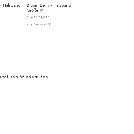
- Halsband
Bloom Berry - Halsband
sicht
Schnellansicht
Größe M
Standardpreis
Sale-Preis
54,00 €
51,30 €
zzgl. Versand 6€
stellung Wiederrufen
sand & Rückgabe
 & Datenschutz
kies
pressum
Not Sell My Personal Information