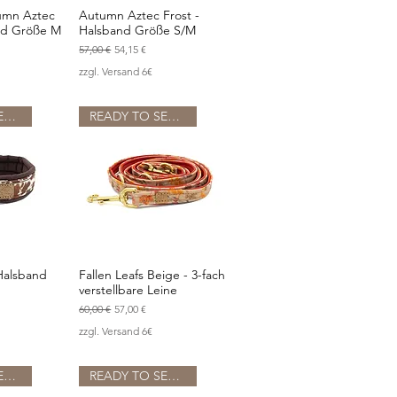
umn Aztec
Autumn Aztec Frost -
sicht
Schnellansicht
nd Größe M
Halsband Größe S/M
Standardpreis
Sale-Preis
57,00 €
54,15 €
zzgl. Versand 6€
READY TO SEND
READY TO SEND
 Halsband
Fallen Leafs Beige - 3-fach
sicht
Schnellansicht
verstellbare Leine
Standardpreis
Sale-Preis
60,00 €
57,00 €
zzgl. Versand 6€
READY TO SEND
READY TO SEND