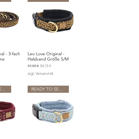
al - 3-fach
Leo Love Original -
sicht
Schnellansicht
ine
Halsband Größe S/M
Standardpreis
Sale-Preis
57,00 €
54,15 €
zzgl. Versand 6€
READY TO SEND
READY TO SEND