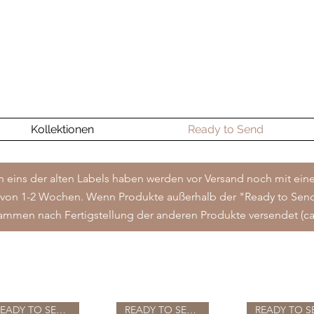
Kollektionen
Ready to Send
h eins der alten Labels haben werden vor Versand noch mit ei
lb von 1-2 Wochen. Wenn Produkte außerhalb der "Ready to Sen
sammen nach Fertigstellung der anderen Produkte versendet (c
READY TO SEND
READY TO SEND