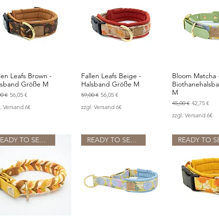
len Leafs Brown -
Fallen Leafs Beige -
Bloom Matcha 
Schnellansicht
Schnellansicht
Schnellan
lsband Größe M
Halsband Größe M
Biothanehalsb
M
ndardpreis
Sale-Preis
Standardpreis
Sale-Preis
00 €
56,05 €
59,00 €
56,05 €
Standardpreis
Sale-Preis
45,00 €
42,75 €
l. Versand 6€
zzgl. Versand 6€
zzgl. Versand 6€
READY TO SEND
READY TO SEND