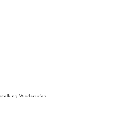
stellung Wiederrufen
sand & Rückgabe
 & Datenschutz
kies