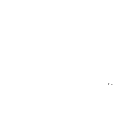
Be
Ver
AGB
f.bears.and.foxes.shop
Coo