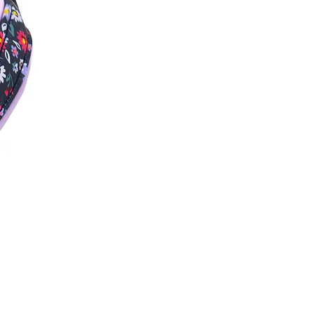
wird ausschließlich Edelstahl
goldenen Messing.
estens genauso wichtig wie
 die leinen getestet. Trotz
er nur im normalen Alltag zu
all als Sportleinen gedacht. Sie
 Verschleiß und Abnutzungen
glicherweise entsorgt werden.
lizit für Hunde entwickelt und
rauch für Kinder oder Menschen
n wurden speziell auf die
n abgestimmt. Die Ringe und
ast wurden speziell für die
ausgewählt. Das sollte beim
n oder Verwenden bedacht
ird vom Hersteller getestet und
mmer außerhalb der Reichweite
t werden.