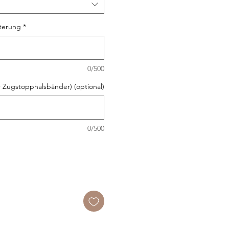
sterung
*
0/500
 Zugstopphalsbänder) (optional)
0/500