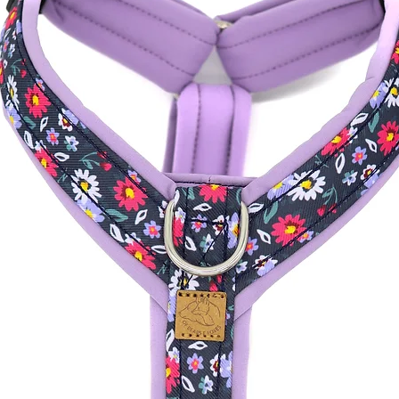
Für die silbernen Ringe 
verwendet und für die 
Mir ist Sicherheit mind
Schönheit, somit wurden
vielen Tests sind sie ab
tragen und auf keinem F
sollten regelmäßig auf
geprüft werden und mö
Die Produkte wurden exp
sind nicht für den Geb
gemacht. Die Materialie
Bedürfnisse von Hunde
die dazugehörige Bruchl
individuelle Bestellung 
Gebrauch/ Verschenke
werden. Die Bruchlast w
bestimmt.
Die Produkte sollten i
von Kindern aufbewahr