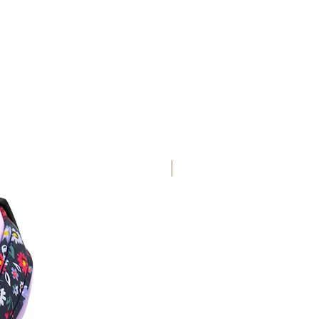
lizit für Hunde entwickelt und
rauch für Kinder oder Menschen
n wurden speziell auf die
n abgestimmt. Die Ringe und
ast wurden speziell für die
ausgewählt. Das sollte beim
n oder Verwenden bedacht
ird vom Hersteller getestet und
mmer außerhalb der Reichweite
READY TO SEND
t werden.