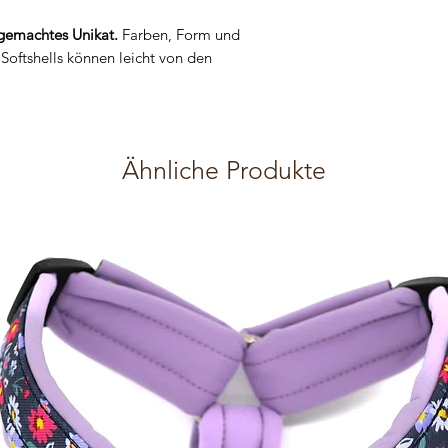
Die Produkte wurden exp
emachtes Unikat.
Farben, Form und
sind nicht für den Geb
Softshells können leicht von den
gemacht. Die Materialie
Bedürfnisse von Hunde
die dazugehörige Bruchl
individuelle Bestellung 
Gebrauch/ Verschenke
Ähnliche Produkte
werden. Die Bruchlast w
bestimmt.
Die Produkte sollten i
von Kindern aufbewahr