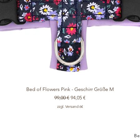
Schnellansicht
Bed of Flowers Pink - Geschirr Größe M
Standardpreis
Sale-Preis
99,00 €
94,05 €
zzgl. Versand 6€
Be