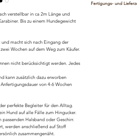
daher hervorragend für 
Fertigungs- und Lieferz
gem. § 19 UStG nicht a
Reklamationsgrund ist.
besteht aus zwei Schich
 verstellbar in ca 2m Länge und
READY TO SEND Produk
sehr angenehm in der H
Karabiner. Bis zu einem Hundegewicht
Bestellung innerhalb s
problemlos in der Wasc
versendet.
keine Metall-Steckschna
Die Geschirre werden a
gt und macht sich nach Eingang der
Gurtband gefertigt und 
ns zwei Wochen auf dem Weg zum Käufer.
was dem Produkt die ein
Polyester-Twill ist ein ä
nen nicht berücksichtigt werden. Jedes
Für die silbernen Ringe 
d kann zusätzlich dazu erworben
verwendet und für die 
 Anfertigungsdauer von 4-6 Wochen
Mir ist Sicherheit mind
Schönheit, somit wurden
vielen Tests sind sie ab
r perfekte Begleiter für den Alltag.
ist unzerstörbar. Überp
ein Hund auf alle Fälle zum Hingucker.
Verschleiß und ersetzen 
em passenden Halsband oder Geschirr.
Verantwortung zu besti
ert, werden anschließend auf Stoff
Artikel für Ihr Haustier is
persönlich zusammengenäht.