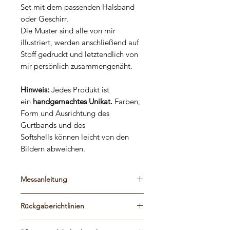
Set mit dem passenden Halsband
oder Geschirr.
Die Muster sind alle von mir
illustriert, werden anschließend auf
Stoff gedruckt und letztendlich von
mir persönlich zusammengenäht.
Hinweis:
Jedes Produkt ist
ein
handgemachtes Unikat.
Farben,
Form und Ausrichtung des
Gurtbands und des
Softshells können leicht von den
Bildern abweichen.
Messanleitung
Bitte schaut euch die Maßtabelle und
Rückgaberichtlinien
die Messanleitung an, um die
passende Größe zu finden. Die
Die Leinen werden genau nach euren