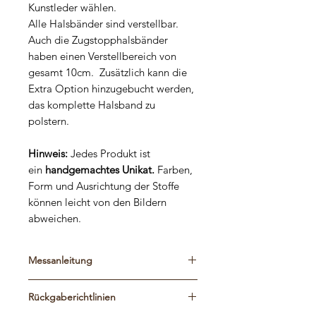
Kunstleder wählen.
Alle Halsbänder sind verstellbar.
Auch die Zugstopphalsbänder
haben einen Verstellbereich von
gesamt 10cm. Zusätzlich kann die
Extra Option hinzugebucht werden,
das komplette Halsband zu
polstern.
Hinweis:
Jedes Produkt ist
ein
handgemachtes Unikat.
Farben,
Form und Ausrichtung der Stoffe
können leicht von den Bildern
abweichen.
Messanleitung
Bitte schaut euch die Maßtabelle und
Rückgaberichtlinien
die Messanleitung an, um die
passende Größe zu finden.
Die