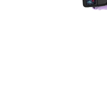
KONTAKT
Laura Wienerl
Josef-Kolb Straße 15
91083 Baiersdorf