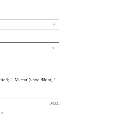
der); 2. Muster (siehe Bilder)
*
0/500
*