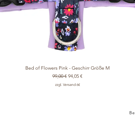
Schnellansicht
Bed of Flowers Pink - Geschirr Größe M
Standardpreis
Sale-Preis
99,00 €
94,05 €
zzgl. Versand 6€
Be
Ver
AGB