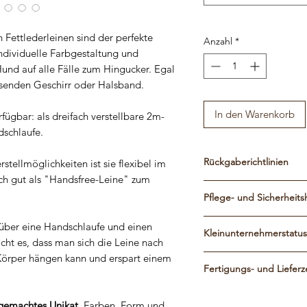
Fettlederleinen sind der perfekte
Anzahl
*
individuelle Farbgestaltung und
und auf alle Fälle zum Hingucker. Egal
ssenden Geschirr oder Halsband.
In den Warenkorb
rfügbar: als dreifach verstellbare 2m-
dschlaufe.
Rückgaberichtlinien
stellmöglichkeiten ist sie flexibel im
uch gut als "Handsfree-Leine" zum
Die Leinen werden gena
Pflege- und Sicherheits
und Angaben gefertigt, s
Einzelstück und vom U
Regelmäßige Pflege mit 
 über eine Handschlaufe und einen
Produkt wird per Hand 
Kleinunternehmerstatus
dass das Produkt lange
ht es, dass man sich die Leine nach
eventuell kleine Schönhe
Mir ist Sicherheit mind
örper hängen kann und erspart einem
Umsatzsteuer wird auf
Haltbarkeit aber in kein
Schönheit, somit wurden
Fertigungs- und Lieferz
gem. § 19 UStG nicht a
Reklamationsgrund ist.
vielen Tests sind sie ab
Da alle Produkte von mi
tragen und sollten rege
emachtes Unikat.
Farben, Form und