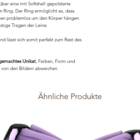
angefertigt werden, kan
problemlos in der Wasc
über eine mit Softshell gepolsterte
Bestellaufkommen, bis 
keine Metall-Steckschna
 Ring. Der Ring ermöglicht es, dass
Bestellung angefertigt
nen problemlos um den Körper hängen
Die Leinen werden aus 
stige Tragen der Leine.
Gurtband gefertigt und 
was dem Produkt die ein
und lässt sich somit perfekt zum Rest des
Polyester-Twill ist ein ä
Für die silbernen Ringe 
verwendet und für die 
emachtes Unikat.
Farben, Form und
t von den Bildern abweichen.
Mir ist Sicherheit mind
Schönheit, somit wurden
vielen Tests sind sie ab
tragen und auf keinem F
Ähnliche Produkte
sollten regelmäßig auf
geprüft werden und mö
Die Produkte wurden exp
sind nicht für den Geb
gemacht. Die Materialie
Bedürfnisse von Hunden