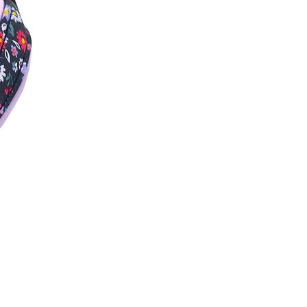
uchlast wurden speziell für die
ausgewählt. Das sollte beim
n oder Verwenden bedacht
ird vom Hersteller getestet und
mmer außerhalb der Reichweite
t werden.