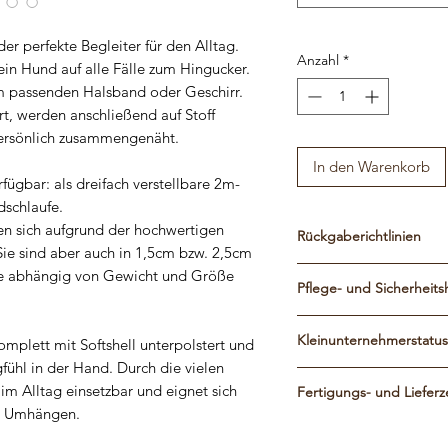
r perfekte Begleiter für den Alltag.
Anzahl
*
ein Hund auf alle Fälle zum Hingucker.
em passenden Halsband oder Geschirr.
ert, werden anschließend auf Stoff
persönlich zusammengenäht.
In den Warenkorb
rfügbar: als dreifach verstellbare 2m-
dschlaufe.
en sich aufgrund der hochwertigen
Rückgaberichtlinien
Sie sind aber auch in 1,5cm bzw. 2,5cm
Die Leinen werden gena
eite abhängig von Gewicht und Größe
Pflege- und Sicherheits
und Angaben gefertigt, s
Einzelstück und vom U
SOFTSHELL
ist eine pfl
Produkt wird per Hand 
Kleinunternehmerstatus
omplett mit Softshell unterpolstert und
Geschirre, Halsbänder ab
eventuell kleine Schönhe
wasser- und windabwei
ühl in der Hand. Durch die vielen
Umsatzsteuer wird auf
Haltbarkeit aber in kein
daher hervorragend für 
l im Alltag einsetzbar und eignet sich
Fertigungs- und Lieferz
gem. § 19 UStG nicht a
Reklamationsgrund ist.
besteht aus zwei Schich
m Umhängen.
Da alle Produkte von mi
sehr angenehm in der H