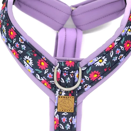
und die dazugehörige Br
individuelle Bestellung 
Gebrauch/ Verschenke
werden. Die Bruchlast w
bestimmt.
Die Produkte sollten i
von Kindern aufbewahr